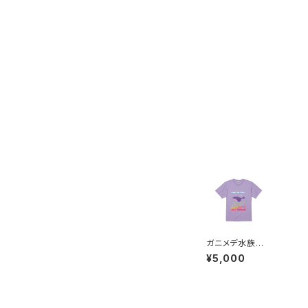
ガニメデ水族館
｜竹内泰人
¥5,000