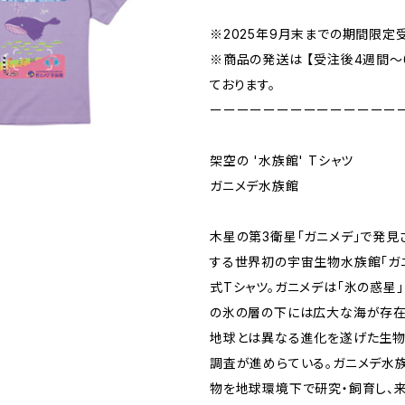
※2025年9月末までの期間限定
※商品の発送は 【受注後4週間〜
ております。
ーーーーーーーーーーーーーー
架空の '水族館' Tシャツ
ガニメデ水族館
木星の第3衛星「ガニメデ」で発
する世界初の宇宙生物水族館「ガ
式Tシャツ。ガニメデは「氷の惑星
の氷の層の下には広大な海が存在
地球とは異なる進化を遂げた生物
調査が進めらている。ガニメデ水
物を地球環境下で研究・飼育し、