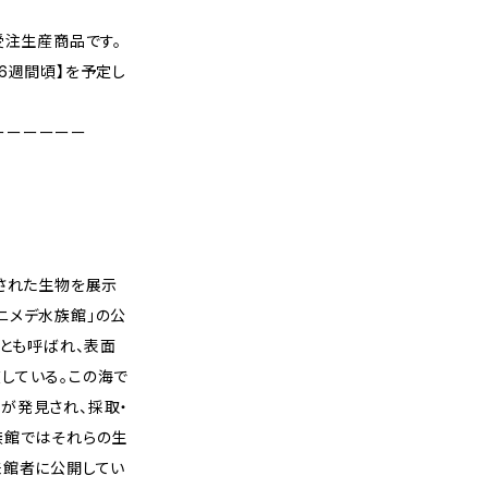
受注生産商品です。
6週間頃】を予定し
ーーーーーー
見された生物を展示
ニメデ水族館」の公
」とも呼ばれ、表面
している。この海で
が発見され、採取・
族館ではそれらの生
来館者に公開してい