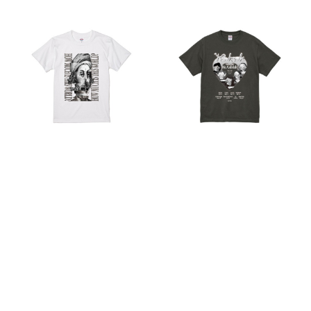
How much is this world?
VEN0M（ヴェノム）｜mitani
｜増田総成
¥5,000
¥5,000
SOLD OUT
キーワードから探す
SOLD OUT